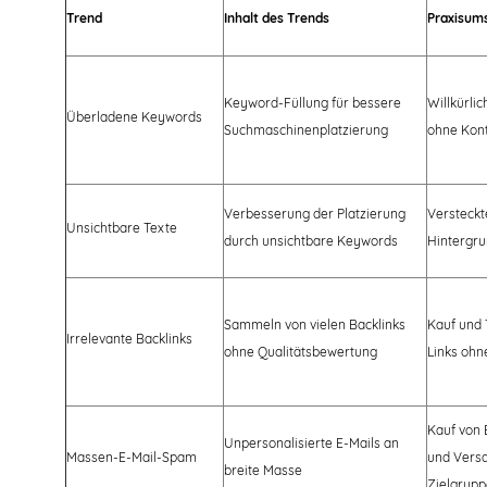
Trend
Inhalt des Trends
Praxisum
Keyword-Füllung für bessere
Willkürli
Überladene Keywords
Suchmaschinenplatzierung
ohne Kon
Verbesserung der Platzierung
Versteckt
Unsichtbare Texte
durch unsichtbare Keywords
Hintergr
Sammeln von vielen Backlinks
Kauf und 
Irrelevante Backlinks
ohne Qualitätsbewertung
Links ohn
Kauf von 
Unpersonalisierte E-Mails an
Massen-E-Mail-Spam
und Vers
breite Masse
Zielgrup