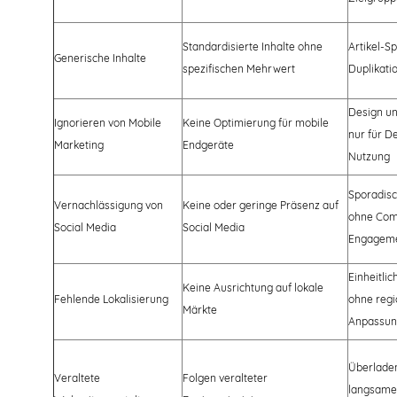
Standardisierte Inhalte ohne
Artikel-S
Generische Inhalte
spezifischen Mehrwert
Duplikati
Design un
Ignorieren von Mobile
Keine Optimierung für mobile
nur für D
Marketing
Endgeräte
Nutzung
Sporadisc
Vernachlässigung von
Keine oder geringe Präsenz auf
ohne Com
Social Media
Social Media
Engagem
Einheitlic
Keine Ausrichtung auf lokale
Fehlende Lokalisierung
ohne regi
Märkte
Anpassu
Überladen
Veraltete
Folgen veralteter
langsame 